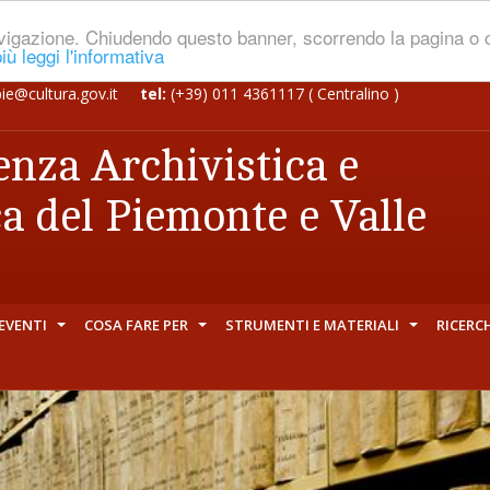
navigazione. Chiudendo questo banner, scorrendo la pagina o
iù leggi l'informativa
pie@cultura.gov.it
tel:
(+39) 011 4361117 ( Centralino )
nza Archivistica e
ca del Piemonte e Valle
EVENTI
COSA FARE PER
STRUMENTI E MATERIALI
RICERC
+
+
+