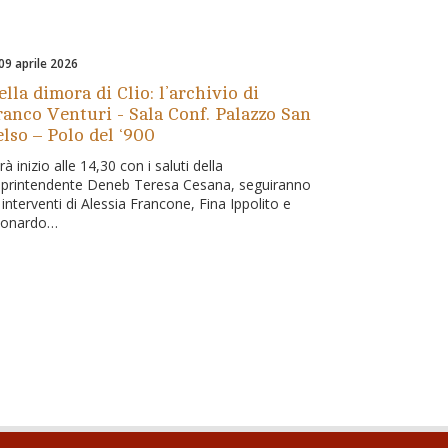
09 aprile 2026
lla dimora di Clio: l’archivio di
ranco Venturi - Sala Conf. Palazzo San
elso – Polo del ‘900
rà inizio alle 14,30 con i saluti della
printendente Deneb Teresa Cesana, seguiranno
i interventi di Alessia Francone, Fina Ippolito e
eonardo…