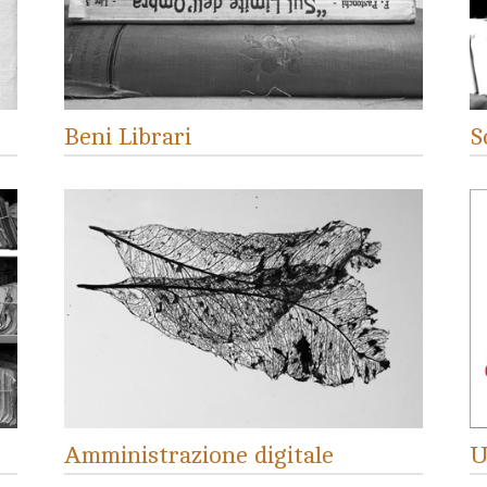
Beni Librari
S
Amministrazione digitale
U